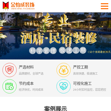
严选材料
严控工期
品牌建材，全球严选
高效快捷，极速施工
节约成本
可视化施工
经济快优，时间成本
24小时实时监控，层层把控
案例展示
case works