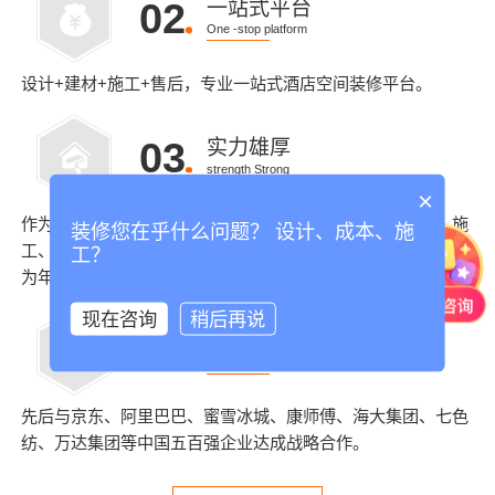
02
一站式平台
One -stop platform
设计+建材+施工+售后，专业一站式酒店空间装修平台。
03
实力雄厚
strength Strong
×
作为多家大型企业的年框战略合作伙伴，能满足其在付款、施
装修您在乎什么问题？ 设计、成本、施
工、技术及材料的严格要求，同时因配合度高，被多家企业评
工？
为年度最佳合作伙伴。
现在咨询
稍后再说
04
大企业优选
Big enterprise preferred
先后与京东、阿里巴巴、蜜雪冰城、康师傅、海大集团、七色
纺、万达集团等中国五百强企业达成战略合作。