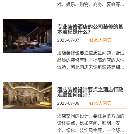
戏、娱乐、购物、商务、宴会等的
商业机构。酒店根据经营性质的不
同，分类各种不同类型的酒店，下
面一起来了解一下主题酒店与普通
专业装修酒店的公司装修的基
本流程是什么？
酒店之间有什么区别
2023-07-07
4195人浏览
酒店装修也要注重质量问题，舒适
品质的装修有利于提高酒店的入住
体验，因此酒店无论新装还是翻新
改造，在各个流程都要有一些细
节，那么专业装修酒店的公司，一
般在装修酒店的时候都有哪些流程
酒店装修设计要点之酒店行政
走廊如何设计？
呢？
2023-07-06
4143人浏览
酒店空间的设计，要注意多方面的
设计要点，比如空间、照明、安
全、绿化、装饰风格等，一个舒适