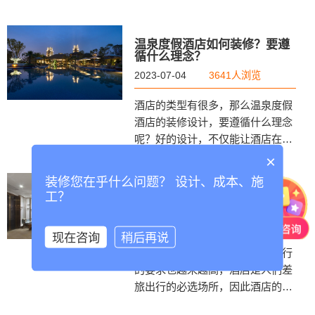
的空间布局，能给客户提供良好的
居住体验，
温泉度假酒店如何装修？要遵
循什么理念？
2023-07-04
3641人浏览
酒店的类型有很多，那么温泉度假
酒店的装修设计，要遵循什么理念
呢？好的设计，不仅能让酒店在竞
争中脱颖而出，更能吸引更多的客
×
流，下面与金怡成装饰一起了解一
装修您在乎什么问题？ 设计、成本、施
些温泉度假酒店装修设计的相关知
酒店室内色彩区域分类有哪
工？
些？酒店装修的色彩搭配
识吧！
2023-06-30
3830人浏览
现在咨询
稍后再说
随着经济的发展，人们对衣食住行
的要求也越来越高，酒店是人们差
旅出行的必选场所，因此酒店的装
修，不仅要在功能布局方面下功