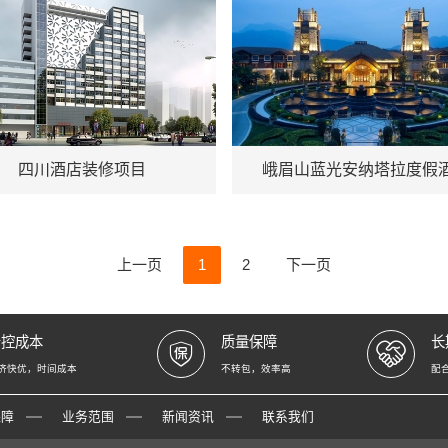
：四川
地址：峨眉山
四川酒店装修项目
峨眉山蓝光安纳塔拉度假
上一页
1
2
下一页
严控成本
质量保障
长
济快优，时间成本
不转包，效率高
配
保障
业务范围
新闻资讯
联系我们