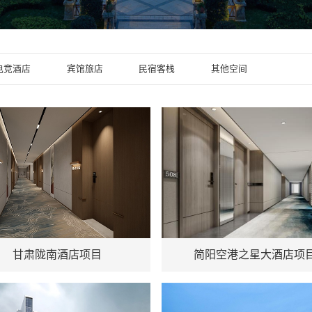
电竞酒店
宾馆旅店
民宿客栈
其他空间
：甘肃陇南
地址：四川简阳
甘肃陇南酒店项目
简阳空港之星大酒店项