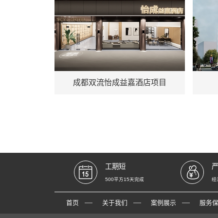
地址：成都双流
地址
成都双流怡成益嘉酒店项目
工期短
500平方15天完成
经
首页
关于我们
案例展示
服务