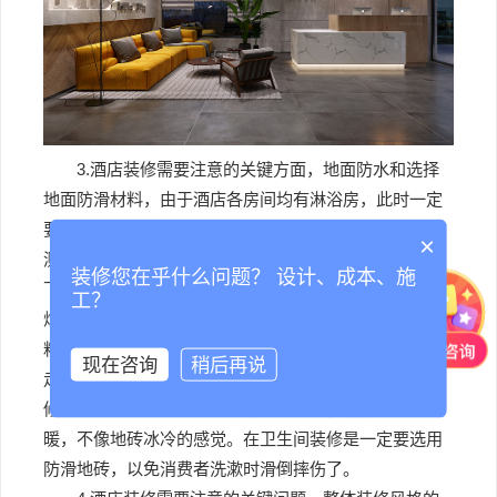
3.酒店装修需要注意的关键方面，地面防水和选择
地面防滑材料，由于酒店各房间均有淋浴房，此时一定
要在防水方面细心施工，做好防水后，更应该进行装水
×
测试24小时以上，确保万无一失，以免日后渗透水到楼
装修您在乎什么问题？ 设计、成本、施
下或渗透到房间墙面而造成了墙面壁纸或装饰材料腐
工？
烂，而影响到整个房间的完美风格。在选用地面装饰材
料时，过道可选用地毯装修高端上档次，而且人来人往
现在咨询
稍后再说
走路声音比较小，不会影响到其他住客。在房间地面装
修时多选用木地板或地毯做为装饰材料，既防滑也比较
暖，不像地砖冰冷的感觉。在卫生间装修是一定要选用
防滑地砖，以免消费者洗漱时滑倒摔伤了。