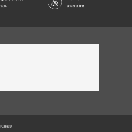
合度高
现场经理直管
：同道创想