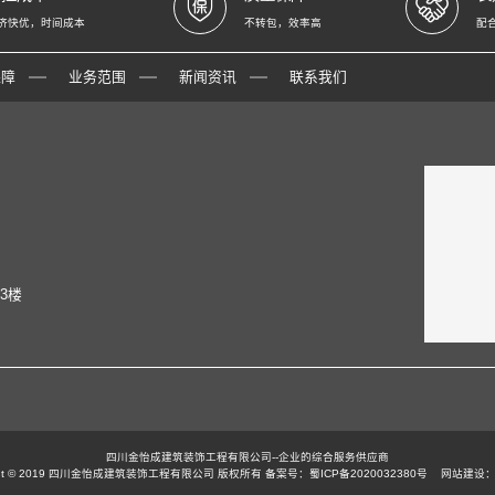
济快优，时间成本
不转包，效率高
配
保障
业务范围
新闻资讯
联系我们
3楼
四川金怡成建筑装饰工程有限公司--企业的综合服务供应商
ight © 2019 四川金怡成建筑装饰工程有限公司 版权所有 备案号：
蜀ICP备2020032380号
网站建设